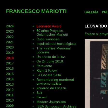
FRANCESCO MARIOTTI
GALERÍA
PR
2024
Leonardo Award
LEONARDO
50 años Proyecto
2023
Enlace al proye
Geldmacher-Mariotti
2022
Cubo luminoso
2021
Inquisisiones tecnológicas
2020
The Fireflies Memorial
Locarno
2019
Un artista de la luz
2018
On 24 June 2018
2017
Paravento
2016
Right 2 Know
2015
La Gaceta Salta
2014
Remembering murdered
enviromentalists
2013
Acuerdo de Escazú
2012
Buir
2011
Escazú
2010
Modern Journalism
2009
ISEA Symposium Archives