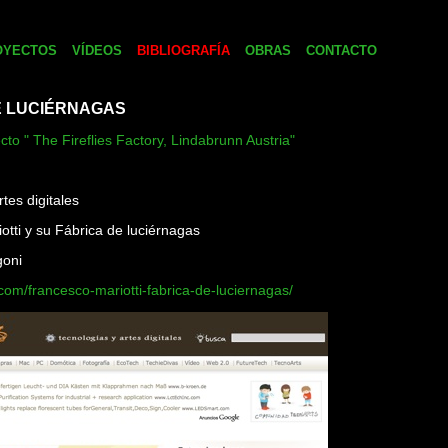
OYECTOS
VÍDEOS
BIBLIOGRAFÍA
OBRAS
CONTACTO
E LUCIÉRNAGAS
cto " The Fireflies Factory, Lindabrunn Austria"
rtes digitales
tti y su Fábrica de luciérnagas
goni
s.com/francesco-mariotti-fabrica-de-luciernagas/