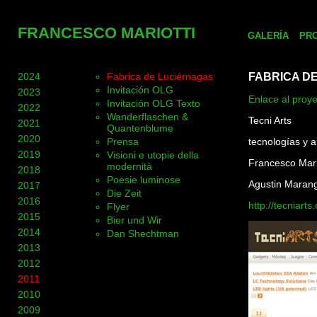
FRANCESCO MARIOTTI
GALERÍA
PR
2024
Fabrica de Luciérnagas
FABRICA D
Invitación OLG
2023
Enlace al proye
Invitación OLG Texto
2022
Wanderflaschen &
Tecni Arts
2021
Quantenblume
2020
Prensa
tecnologías y a
2019
Visioni e utopie della
Francesco Mario
modernità
2018
Poesie luminose
Agustin Maran
2017
Die Zeit
2016
http://tecniart
Flyer
2015
Bier und Wir
2014
Dan Shechtman
2013
2012
2011
2010
2009